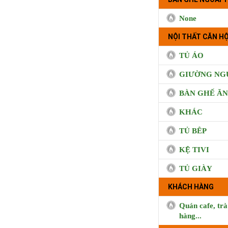
None
NỘI THẤT CĂN HỘ
TỦ ÁO
GIƯỜNG NG
BÀN GHẾ ĂN
KHÁC
TỦ BÊP
KỆ TIVI
TỦ GIÀY
KHÁCH HÀNG
Quán cafe, trà
hàng...