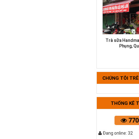
Trà sữa Handma
Phụng, Qu
CHÚNG TÔI TR
THỐNG KÊ 
Bộ tựa lưng 
770
Đang online: 32