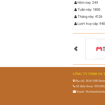
Hôm nay: 244
Tuần này: 1800
Tháng này: 4126
Lượt truy cập: 94
Bàn bệt kiể
CÔNG TY TNHH SX 
Địa chỉ: B18/19B Đườn
Số điện thoại: 09326
Email: Noithatthinh