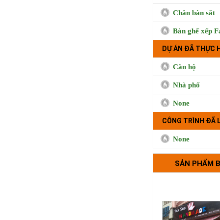
BUI CO
Chân bàn sắt
Bàn ghế xếp F
DỰ ÁN ĐÃ THỰC 
Căn hộ
Nhà phố
None
CÔNG TRÌNH ĐÃ 
None
Cà phê Boong, 
Hưng, Qu
SẢN PHẨM 