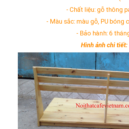
- Chất liệu: gỗ thông p
- Màu sắc: màu gỗ, PU bóng 
- Bảo hành: 6 thán
Hình ảnh chi tiết: