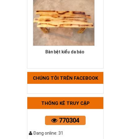
Bàn bệt kiểu da báo
CHÚNG TÔI TRÊN FACEBOOK
THỐNG KÊ TRUY CẬP
770304
Bộ bàn ghế khung hộp
Đang online: 31