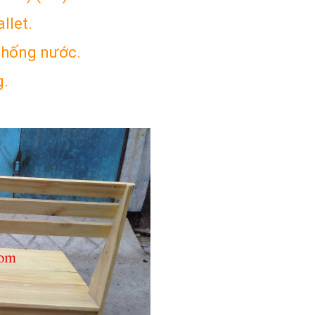
allet.
chống nước.
g.