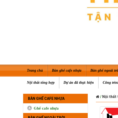
Trang chủ
Bàn ghế cafe nhựa
Bàn ghế ngoài trờ
Nội thất tổng hợp
Dự án đã thực hiện
Công trìn
/
Nội thất 
BÀN GHẾ CAFE NHỰA
Ghế cafe nhựa
BÀN GHẾ NGOÀI TRỜI