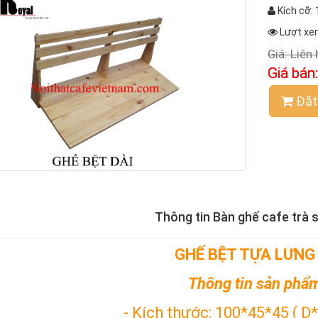
Kích cỡ:
Lượt xe
Giá:
Liên 
Giá bán
Đặt
Thông tin Bàn ghế cafe trà 
GHẾ BỆT TỰA LƯNG
Thông tin sản phẩ
- Kích thước: 100*45*45 ( D