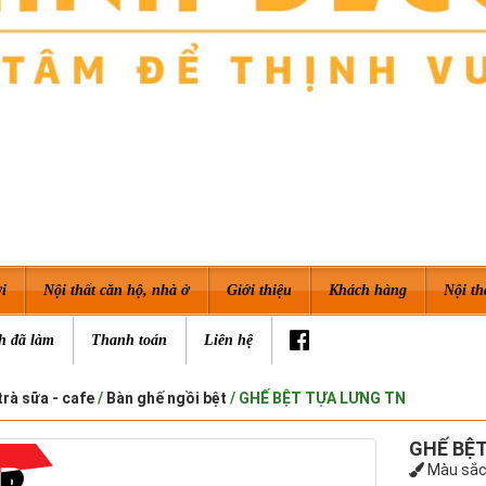
i
Nội thất căn hộ, nhà ở
Giới thiệu
Khách hàng
Nội th
h đã làm
Thanh toán
Liên hệ
trà sữa - cafe
/
Bàn ghế ngồi bệt
/ GHẾ BỆT TỰA LƯNG TN
GHẾ BỆ
Màu sắc: