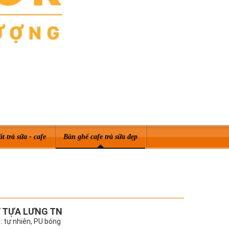
ất trà sữa - cafe
Bàn ghế cafe trà sữa đẹp
T TỰA LƯNG TN
 tự nhiên, PU bóng