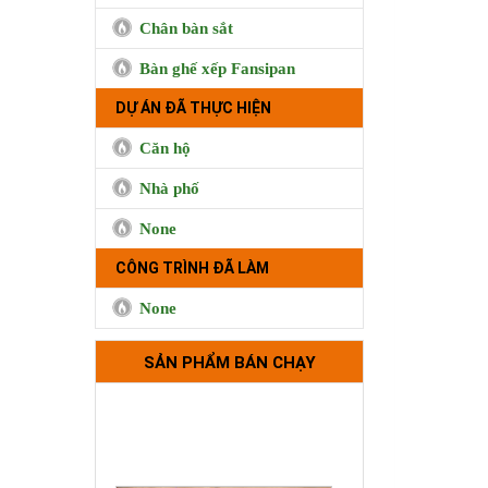
Chân bàn sắt
Trà sữa Handmade 515 Minh
Phụng, Quận 11
Bàn ghế xếp Fansipan
DỰ ÁN ĐÃ THỰC HIỆN
Căn hộ
Nhà phố
None
CÔNG TRÌNH ĐÃ LÀM
None
Bộ tựa lưng xanh cốm
SẢN PHẨM BÁN CHẠY