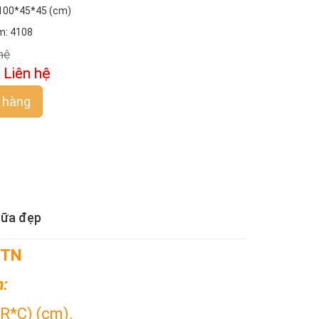
 100*45*45 (cm)
m: 4108
hệ
:
Liên hệ
 hàng
sữa đẹp
 TN
m:
*R*C) (cm).