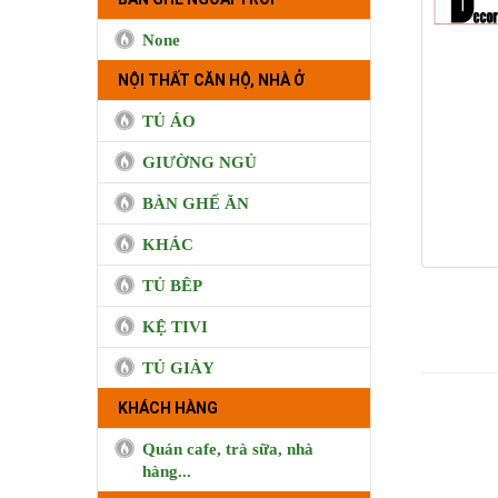
None
NỘI THẤT CĂN HỘ, NHÀ Ở
TỦ ÁO
GIƯỜNG NGỦ
BÀN GHẾ ĂN
KHÁC
TỦ BÊP
KỆ TIVI
TỦ GIÀY
KHÁCH HÀNG
Quán cafe, trà sữa, nhà
BUI COFFEE
hàng...