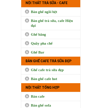
NỘI THẤT TRÀ SỮA - CAFE
Bàn ghế ngồi bệt
Bàn ghế trà sữa, cafe Hiện
đại
Ghế băng
Quầy pha chế
Ghế Bar
Cà phê Boong, 50 Lê Quốc
Hưng, Quận 4
BÀN GHẾ CAFE TRÀ SỮA ĐẸP
Ghế cafe trà sữa đẹp
Bàn ghế cafe hot
NỘI THẤT TỔNG HỢP
Bàn cafe
Bàn ghế sofa