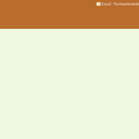
Email: Noithatthinh
Quầy pha 
Bàn trà sữ