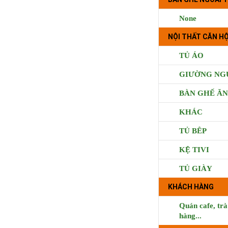
None
NỘI THẤT CĂN HỘ
TỦ ÁO
GIƯỜNG NG
BÀN GHẾ ĂN
KHÁC
TỦ BÊP
KỆ TIVI
TỦ GIÀY
KHÁCH HÀNG
BUI CO
Quán cafe, trà
hàng...