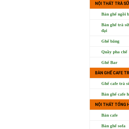
NỘI THẤT TRÀ SỮ
Bàn ghế ngồi b
Bàn ghế trà sữ
đại
Ghế băng
Quầy pha chế
Cà phê Boong, 
Ghế Bar
Hưng, Qu
BÀN GHẾ CAFE T
Ghế cafe trà s
Bàn ghế cafe h
NỘI THẤT TỔNG 
Bàn cafe
Bàn ghế sofa