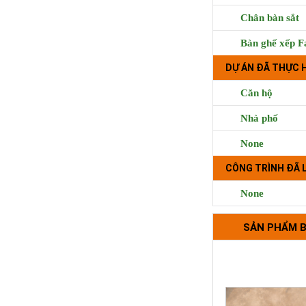
Chân bàn sắt
Trà sữa Handma
Phụng, Qu
Bàn ghế xếp F
DỰ ÁN ĐÃ THỰC 
Căn hộ
Nhà phố
None
CÔNG TRÌNH ĐÃ 
None
Bộ tựa lưng 
SẢN PHẨM 