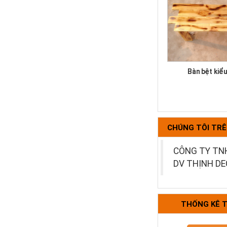
Bàn bệt kiể
CHÚNG TÔI TR
CÔNG TY TN
DV THỊNH D
Bộ bàn ghế k
THỐNG KÊ 