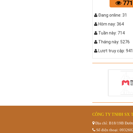
771
Đang online: 31
Hôm nay: 364
Tuần này: 714
Tháng này: 5276
Lượt truy cập: 94
QUẤY C
CÔNG TY TNHH SX 
Địa chỉ: B18/19B Đườn
Số điện thoại: 09326