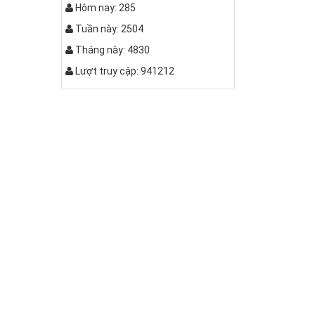
Hôm nay: 285
Tuần này: 2504
Tháng này: 4830
Bàn bệt kiểu da báo
Lượt truy cập: 941212
Bộ bàn ghế khung hộp