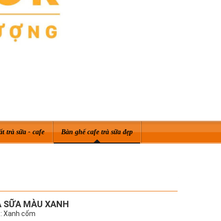
ất trà sữa - cafe
Bàn ghế cafe trà sữa đẹp
À SỮA MÀU XANH
: Xanh cốm