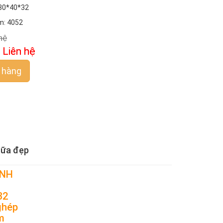
 80*40*32
m: 4052
hệ
:
Liên hệ
 hàng
sữa đẹp
ANH
:
32
ghép
m