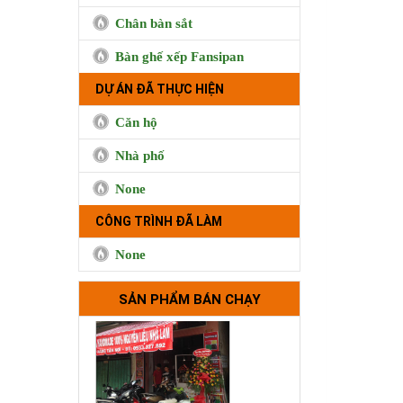
Chân bàn sắt
Bàn ghế xếp Fansipan
DỰ ÁN ĐÃ THỰC HIỆN
Căn hộ
Cà phê Boong, 50 Lê Quốc
Nhà phố
Hưng, Quận 4
None
CÔNG TRÌNH ĐÃ LÀM
None
SẢN PHẨM BÁN CHẠY
Trà sữa Handmade 515 Minh