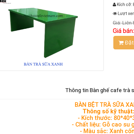
Kích cỡ:
Lượt xe
Giá:
Liên 
Giá bán
Đặt
Thông tin Bàn ghế cafe trà 
BÀN BỆT TRÀ SỮA X
Thông số kỹ thuật
- Kích thước: 80*40*
- Chất liệu: Gỗ cao su 
- Màu sắc: Xanh cố