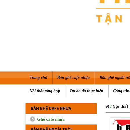
Trang chủ
Bàn ghế cafe nhựa
Bàn ghế ngoài trờ
Nội thất tổng hợp
Dự án đã thực hiện
Công trìn
/
Nội thất 
BÀN GHẾ CAFE NHỰA
Ghế cafe nhựa
BÀN GHẾ NGOÀI TRỜI