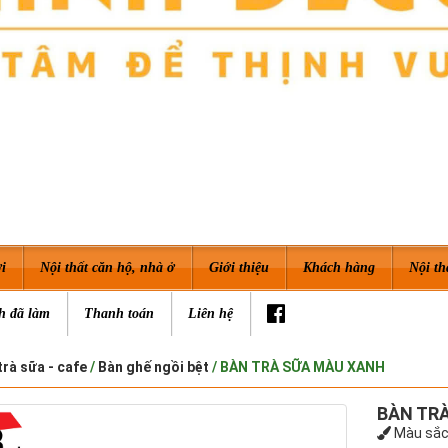
i
Nội thất căn hộ, nhà ở
Giới thiệu
Khách hàng
Nội th
h đã làm
Thanh toán
Liên hệ
trà sữa - cafe
/
Bàn ghế ngồi bệt
/ BÀN TRÀ SỮA MÀU XANH
BÀN TR
Màu sắc