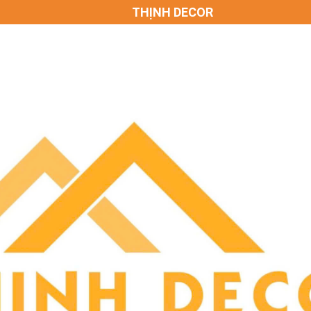
THỊNH DECOR - TẬN TÂM ĐỂ THỊNH VƯỢNG