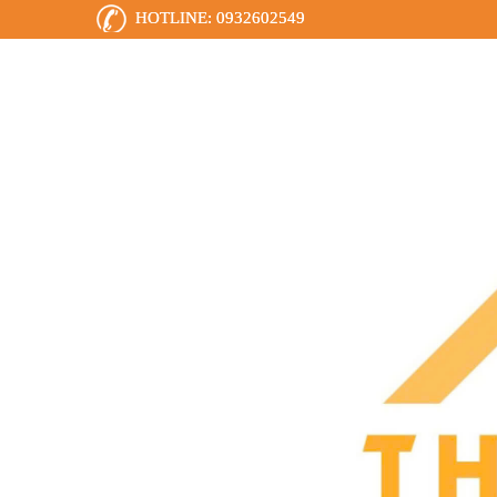
HOTLINE:
0932602549