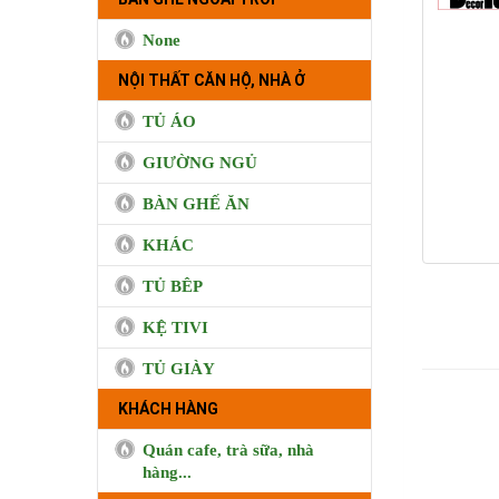
None
NỘI THẤT CĂN HỘ, NHÀ Ở
TỦ ÁO
GIƯỜNG NGỦ
BÀN GHẾ ĂN
KHÁC
TỦ BÊP
KỆ TIVI
TỦ GIÀY
KHÁCH HÀNG
Quán cafe, trà sữa, nhà
hàng...