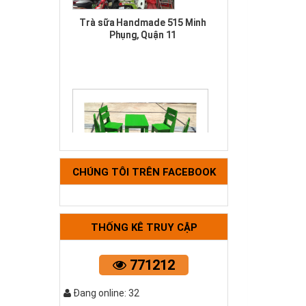
Phụng, Quận 11
CHÚNG TÔI TRÊN FACEBOOK
Bộ tựa lưng xanh cốm
THỐNG KÊ TRUY CẬP
771212
Đang online: 32