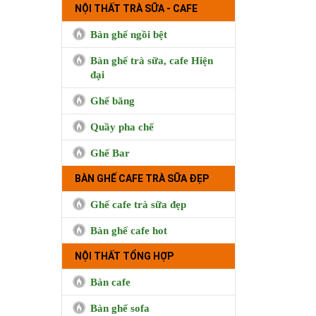
NỘI THẤT TRÀ SỮA - CAFE
Bàn ghế ngồi bệt
Bàn ghế trà sữa, cafe Hiện
đại
Ghế băng
Quầy pha chế
Ghế Bar
BÀN GHẾ CAFE TRÀ SỮA ĐẸP
Ghế cafe trà sữa đẹp
Bàn ghế cafe hot
BUI COFFEE
NỘI THẤT TỔNG HỢP
Bàn cafe
Bàn ghế sofa