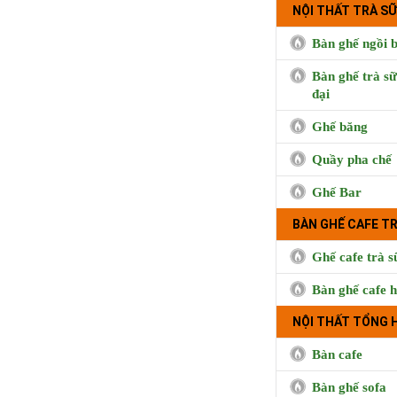
NỘI THẤT TRÀ SỮ
Bàn ghế ngồi b
Bàn ghế trà sữ
đại
Ghế băng
Quầy pha chế
Ghế Bar
BÀN GHẾ CAFE T
Cà phê Boong, 
Hưng, Qu
Ghế cafe trà s
Bàn ghế cafe h
NỘI THẤT TỔNG 
Bàn cafe
Bàn ghế sofa