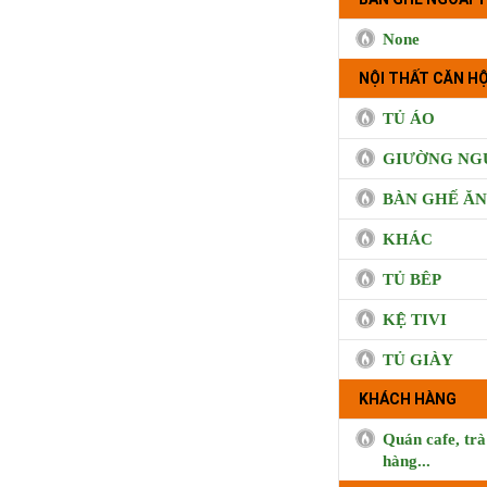
None
NỘI THẤT CĂN HỘ
TỦ ÁO
GIƯỜNG NG
BÀN GHẾ ĂN
KHÁC
TỦ BÊP
KỆ TIVI
TỦ GIÀY
KHÁCH HÀNG
Quán cafe, trà
hàng...
BUI CO