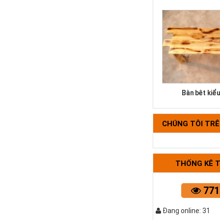
Bàn bệt kiể
CHÚNG TÔI TR
THỐNG KÊ 
771
Đang online: 31
Bộ bàn ghế k