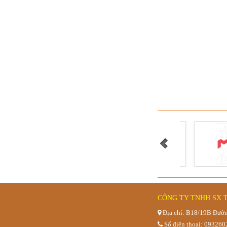
Quầy pha 
CÔNG TY TNHH SX 
Bàn trà sữa x
Địa chỉ: B18/19B Đườn
Số điện thoại: 09326