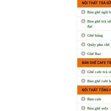
NỘI THẤT TRÀ SỮ
Bàn ghế ngồi b
Bàn ghế trà sữ
đại
Ghế băng
Quầy pha chế
Cà phê Boong, 
Hưng, Qu
Ghế Bar
BÀN GHẾ CAFE T
Ghế cafe trà s
Bàn ghế cafe h
NỘI THẤT TỔNG 
Bàn cafe
Bàn ghế sofa