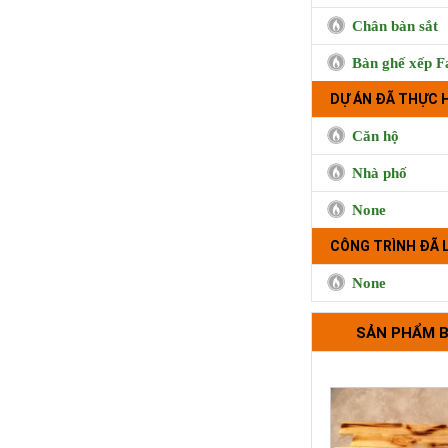
Trà sữa Handma
Phụng, Qu
Chân bàn sắt
Bàn ghế xếp F
DỰ ÁN ĐÃ THỰC 
Căn hộ
Nhà phố
None
CÔNG TRÌNH ĐÃ 
Bộ tựa lưng 
None
SẢN PHẨM 