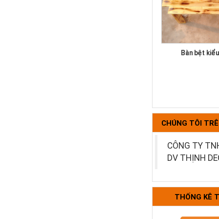
Bàn bệt kiể
CHÚNG TÔI TR
CÔNG TY TN
DV THỊNH D
Bộ bàn ghế k
THỐNG KÊ 