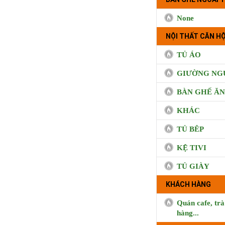
None
NỘI THẤT CĂN HỘ
TỦ ÁO
GIƯỜNG NG
BÀN GHẾ ĂN
KHÁC
TỦ BÊP
KỆ TIVI
TỦ GIÀY
BUI CO
KHÁCH HÀNG
Quán cafe, trà
hàng...