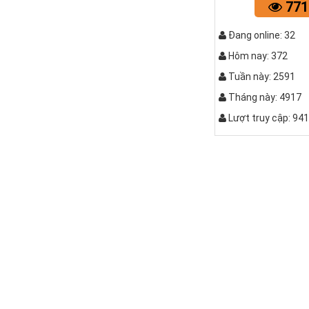
771
Đang online: 32
Hôm nay: 372
Tuần này: 2591
Tháng này: 4917
QUẤY C
Lượt truy cập: 94
Quầy pha 