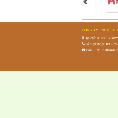
CÔNG TY TNHH SX 
Bàn bệt hồ
Địa chỉ: B18/19B Đườn
Số điện thoại: 09326
Email: Noithatthinh
BỘ BÀN GHẾ 
QUAN