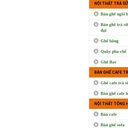
NỘI THẤT TRÀ SỮ
Bàn ghế ngồi b
Bàn ghế trà sữ
đại
Ghế băng
Quầy pha chế
Ghế Bar
BÀN GHẾ CAFE T
Ghế cafe trà s
Bàn ghế cafe h
NỘI THẤT TỔNG 
Bàn cafe
BUI CO
Bàn ghế sofa