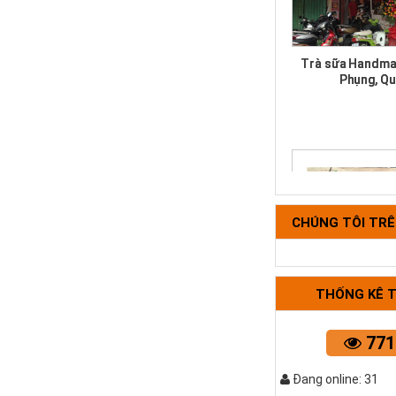
Trà sữa Handma
Phụng, Qu
CHÚNG TÔI TR
Bộ tựa lưng 
THỐNG KÊ 
771
Đang online: 31