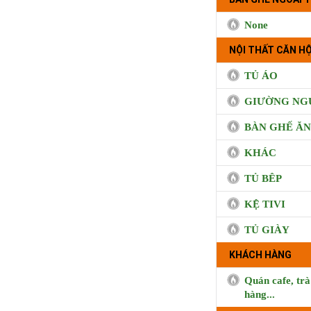
None
NỘI THẤT CĂN HỘ
TỦ ÁO
GIƯỜNG NG
BÀN GHẾ ĂN
KHÁC
TỦ BÊP
KỆ TIVI
TỦ GIÀY
KHÁCH HÀNG
Quán cafe, trà
hàng...