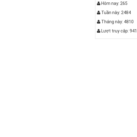
Hôm nay: 265
Tuần này: 2484
Tháng này: 4810
Lượt truy cập: 94
Bàn bệt kiể
Bộ bàn ghế k