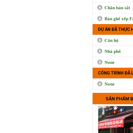
Chân bàn sắt
Bàn ghế xếp F
DỰ ÁN ĐÃ THỰC 
Căn hộ
Nhà phố
None
Cà phê Boong, 
CÔNG TRÌNH ĐÃ 
Hưng, Qu
None
SẢN PHẨM 