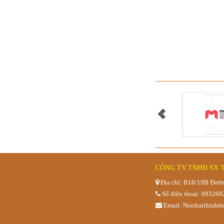
Quầy pha 
Bàn trà sữ
CÔNG TY TNHH SX 
Địa chỉ: B18/19B Đườn
Số điện thoại: 09326
Email: Noithatthinh