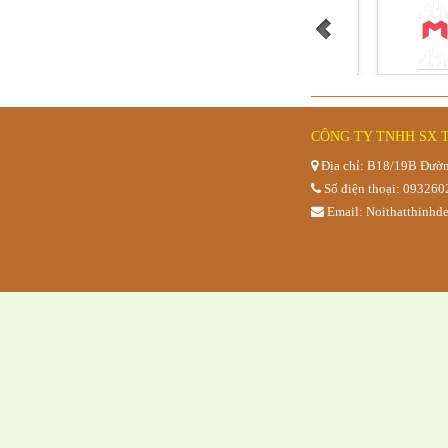
CÔNG TY TNHH SX 
Địa chỉ: B18/19B Đườn
Số điện thoại: 09326
Bàn bệt hồ
Email: Noithatthinh