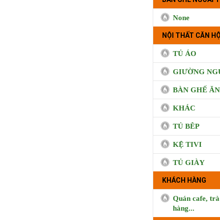
None
NỘI THẤT CĂN HỘ
TỦ ÁO
GIƯỜNG NG
BÀN GHẾ ĂN
KHÁC
TỦ BÊP
KỆ TIVI
TỦ GIÀY
KHÁCH HÀNG
Quán cafe, trà
hàng...
BUI CO