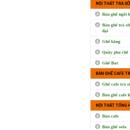
NỘI THẤT TRÀ SỮ
Bàn ghế ngồi b
Bàn ghế trà sữ
đại
Ghế băng
Quầy pha chế
Ghế Bar
BÀN GHẾ CAFE T
Cà phê Boong, 
Hưng, Qu
Ghế cafe trà s
Bàn ghế cafe h
NỘI THẤT TỔNG 
Bàn cafe
Bàn ghế sofa