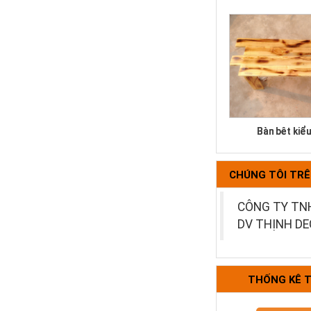
Bàn bệt kiể
CHÚNG TÔI TR
CÔNG TY TN
DV THỊNH D
THỐNG KÊ 
Bộ bàn ghế k