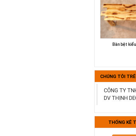
Bàn bệt kiể
CHÚNG TÔI TR
CÔNG TY TN
DV THỊNH D
Bộ bàn ghế k
THỐNG KÊ 