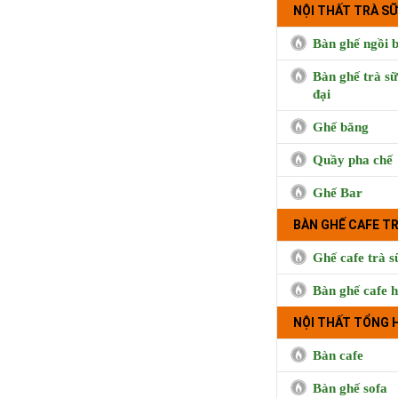
NỘI THẤT TRÀ SỮ
Bàn ghế ngồi b
Bàn ghế trà sữ
đại
Ghế băng
Quầy pha chế
Ghế Bar
Cà phê Boong, 
Hưng, Qu
BÀN GHẾ CAFE T
Ghế cafe trà s
Bàn ghế cafe h
NỘI THẤT TỔNG 
Bàn cafe
Bàn ghế sofa