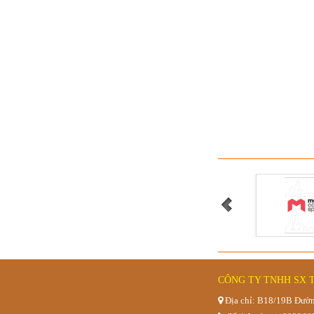
GHẾ BỆT
GHẾ BỆT TỰA
CÔNG TY TNHH SX 
Địa chỉ: B18/19B Đườn