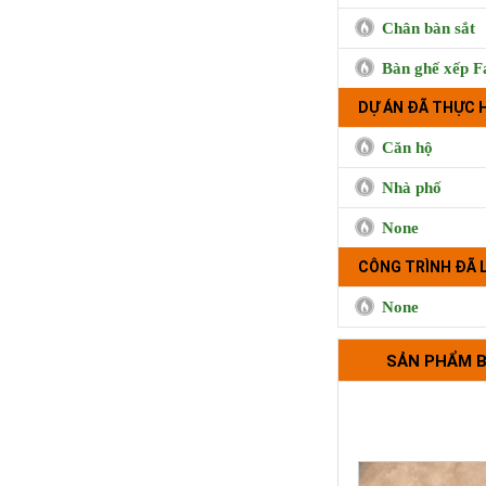
Chân bàn sắt
Trà sữa Handma
Phụng, Qu
Bàn ghế xếp F
DỰ ÁN ĐÃ THỰC 
Căn hộ
Nhà phố
None
CÔNG TRÌNH ĐÃ 
None
Bộ tựa lưng 
SẢN PHẨM 