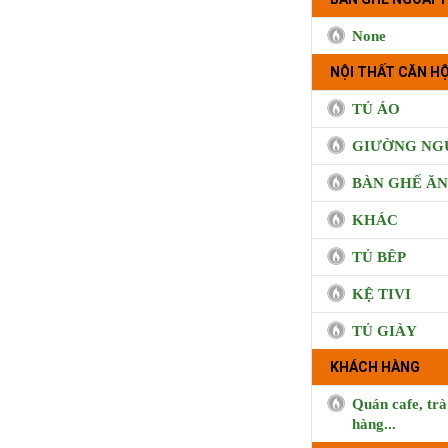
None
NỘI THẤT CĂN HỘ
TỦ ÁO
GIƯỜNG NG
BÀN GHẾ ĂN
KHÁC
TỦ BÊP
KỆ TIVI
TỦ GIÀY
KHÁCH HÀNG
BUI CO
Quán cafe, trà
hàng...