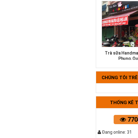
Trà sữa Handma
Phụng, Qu
CHÚNG TÔI TR
THỐNG KÊ 
770
Bộ tựa lưng 
Đang online: 31