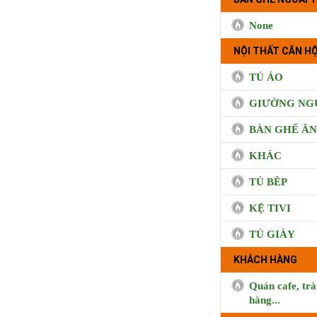
None
NỘI THẤT CĂN HỘ
TỦ ÁO
GIƯỜNG NG
BÀN GHẾ ĂN
KHÁC
TỦ BÊP
KỆ TIVI
TỦ GIÀY
KHÁCH HÀNG
Quán cafe, trà
hàng...