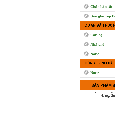
Chân bàn sắt
Bàn ghế xếp F
BUI CO
DỰ ÁN ĐÃ THỰC 
Căn hộ
Nhà phố
None
CÔNG TRÌNH ĐÃ 
None
Cà phê Boong, 
SẢN PHẨM 
Hưng, Qu