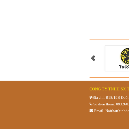
Quầy pha 
Quầy mái c
CÔNG TY TNHH SX 
Địa chỉ: B18/19B Đườn
Số điện thoại: 09326
Email: Noithatthinh