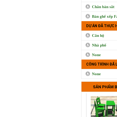
Chân bàn sắt
Bàn ghế xếp F
DỰ ÁN ĐÃ THỰC 
Căn hộ
Nhà phố
None
Trà sữa Handma
Phụng, Qu
CÔNG TRÌNH ĐÃ 
None
SẢN PHẨM 