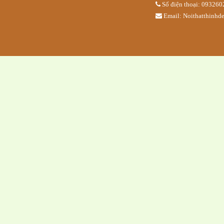
Số điện thoại: 09326
Email: Noithatthinh
BỘ BÀN GHẾ 
QUAN
Ghế gỗ 