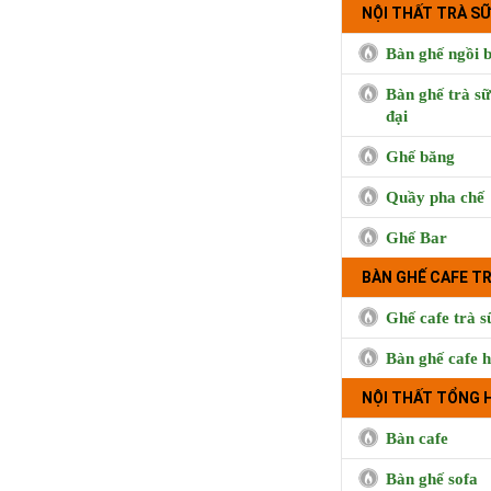
NỘI THẤT TRÀ SỮ
Bàn ghế ngồi b
Bàn ghế trà sữ
đại
BUI CO
Ghế băng
Quầy pha chế
Ghế Bar
BÀN GHẾ CAFE T
Ghế cafe trà s
Bàn ghế cafe h
NỘI THẤT TỔNG 
Bàn cafe
Cà phê Boong, 
Hưng, Qu
Bàn ghế sofa