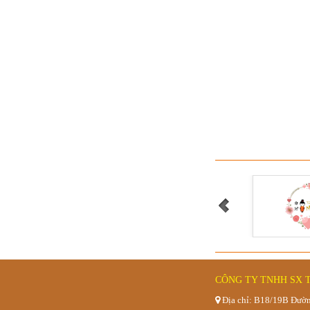
GHẾ BỆT TỰA
Bàn bệt hồ
CÔNG TY TNHH SX 
Địa chỉ: B18/19B Đườn