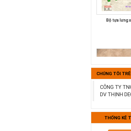
Bộ tựa lưng 
CHÚNG TÔI TR
CÔNG TY TN
Bàn bệt kiể
DV THỊNH D
THỐNG KÊ 