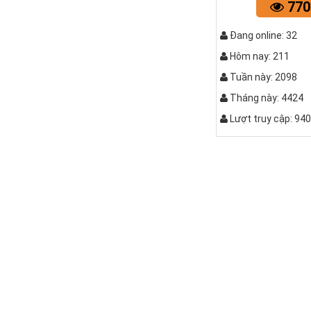
770
Đang online: 32
Hôm nay: 211
Tuần này: 2098
Bộ bàn ghế k
Tháng này: 4424
Lượt truy cập: 94
QUẤY C