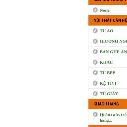
None
NỘI THẤT CĂN HỘ
TỦ ÁO
GIƯỜNG NG
BÀN GHẾ ĂN
KHÁC
TỦ BÊP
KỆ TIVI
TỦ GIÀY
KHÁCH HÀNG
Quán cafe, trà
hàng...