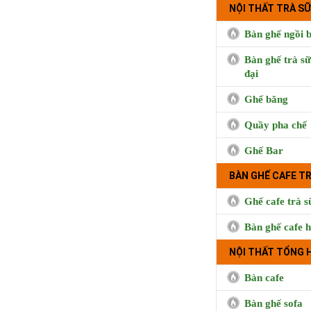
NỘI THẤT TRÀ SỮ
Bàn ghế ngồi b
Bàn ghế trà sữ
đại
Ghế băng
Quầy pha chế
Ghế Bar
Cà phê Boong, 
Hưng, Qu
BÀN GHẾ CAFE T
Ghế cafe trà s
Bàn ghế cafe h
NỘI THẤT TỔNG 
Bàn cafe
Bàn ghế sofa