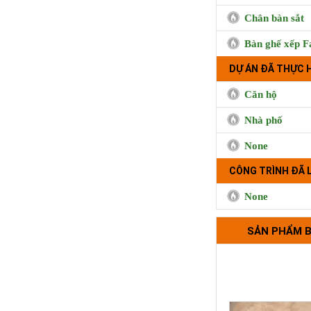
Chân bàn sắt
Trà sữa Handma
Bàn ghế xếp F
Phụng, Qu
DỰ ÁN ĐÃ THỰC 
Căn hộ
Nhà phố
None
CÔNG TRÌNH ĐÃ 
None
Bộ tựa lưng 
SẢN PHẨM 