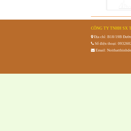
CÔNG TY TNHH SX 
Địa chỉ: B18/19B Đườn
Số điện thoại: 09326
Email: Noithatthinh
Quầy mái 