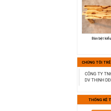
Bàn bệt kiể
CHÚNG TÔI TR
CÔNG TY TN
DV THỊNH D
Bộ bàn ghế k
THỐNG KÊ 