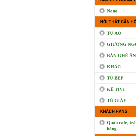
None
NỘI THẤT CĂN HỘ
TỦ ÁO
GIƯỜNG NG
BÀN GHẾ ĂN
KHÁC
TỦ BÊP
KỆ TIVI
TỦ GIÀY
KHÁCH HÀNG
Quán cafe, trà
BUI CO
hàng...