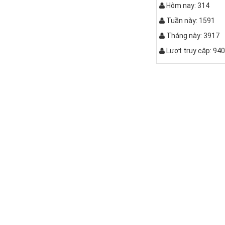
Hôm nay: 314
Tuần này: 1591
Tháng này: 3917
Lượt truy cập: 94
Bàn bệt kiể
Bộ bàn ghế k