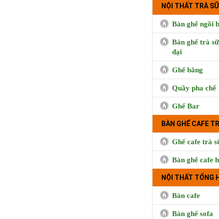
NỘI THẤT TRÀ SỮ
Bàn ghế ngồi b
Bàn ghế trà sữ
đại
Ghế băng
Quầy pha chế
Ghế Bar
BÀN GHẾ CAFE T
Ghế cafe trà s
Bàn ghế cafe h
NỘI THẤT TỔNG 
Bàn cafe
Bàn ghế sofa
BUI CO