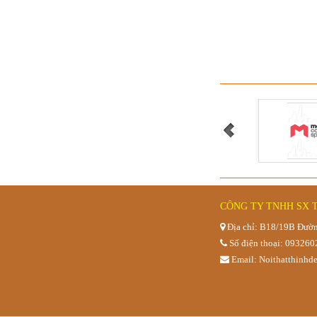
Quầy mái c
CÔNG TY TNHH SX 
Địa chỉ: B18/19B Đườn
Số điện thoại: 09326
Email: Noithatthinh