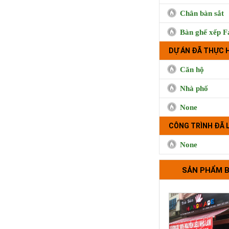
Chân bàn sắt
Bàn ghế xếp F
DỰ ÁN ĐÃ THỰC 
Căn hộ
Nhà phố
None
CÔNG TRÌNH ĐÃ 
Cà phê Boong, 
Hưng, Qu
None
SẢN PHẨM 