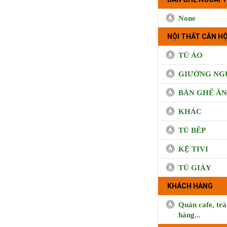
None
NỘI THẤT CĂN HỘ
TỦ ÁO
GIƯỜNG NG
BÀN GHẾ ĂN
KHÁC
TỦ BÊP
KỆ TIVI
TỦ GIÀY
KHÁCH HÀNG
Quán cafe, trà
hàng...