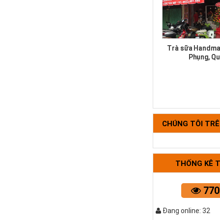
Trà sữa Handma
Phụng, Qu
CHÚNG TÔI TR
THỐNG KÊ 
Bộ tựa lưng 
770
Đang online: 32