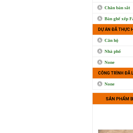
Chân bàn sắt
Trà sữa Handma
Bàn ghế xếp F
Phụng, Qu
DỰ ÁN ĐÃ THỰC 
Căn hộ
Nhà phố
None
CÔNG TRÌNH ĐÃ 
None
Bộ tựa lưng 
SẢN PHẨM 