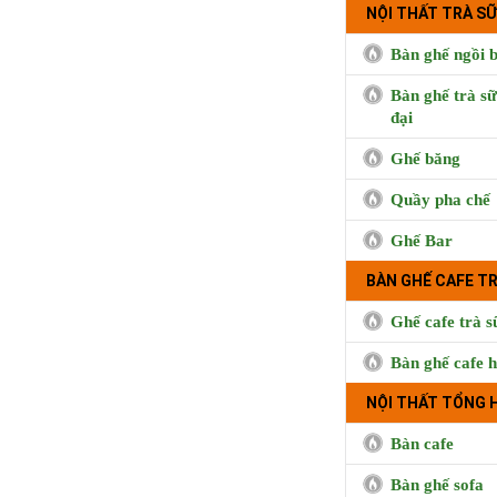
NỘI THẤT TRÀ SỮ
Bàn ghế ngồi b
Bàn ghế trà sữ
đại
Ghế băng
Quầy pha chế
Ghế Bar
Cà phê Boong, 
Hưng, Qu
BÀN GHẾ CAFE T
Ghế cafe trà s
Bàn ghế cafe h
NỘI THẤT TỔNG 
Bàn cafe
Bàn ghế sofa