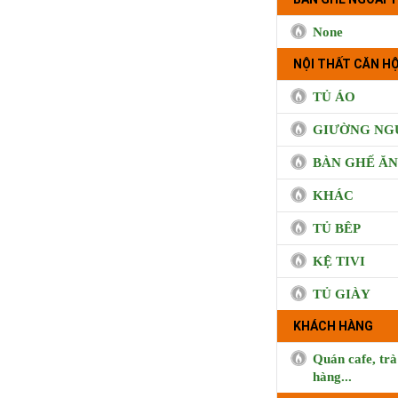
None
NỘI THẤT CĂN HỘ
TỦ ÁO
GIƯỜNG NG
BÀN GHẾ ĂN
KHÁC
TỦ BÊP
KỆ TIVI
TỦ GIÀY
KHÁCH HÀNG
Quán cafe, trà
BUI CO
hàng...