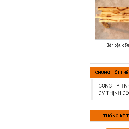
Bàn bệt kiể
CHÚNG TÔI TR
CÔNG TY TN
DV THỊNH D
Bộ bàn ghế k
THỐNG KÊ 