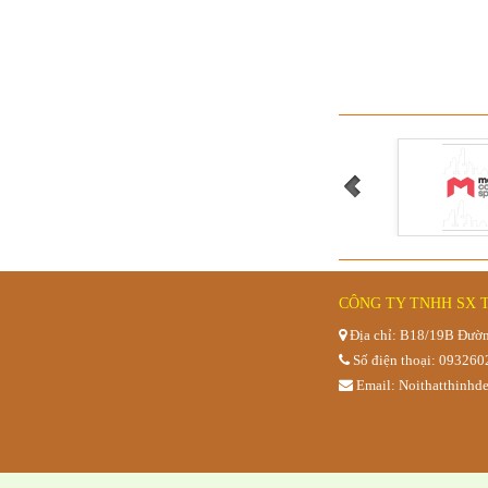
Quầy pha 
CÔNG TY TNHH SX 
Địa chỉ: B18/19B Đườn
Số điện thoại: 09326
Email: Noithatthinh
Bàn trà sữa x