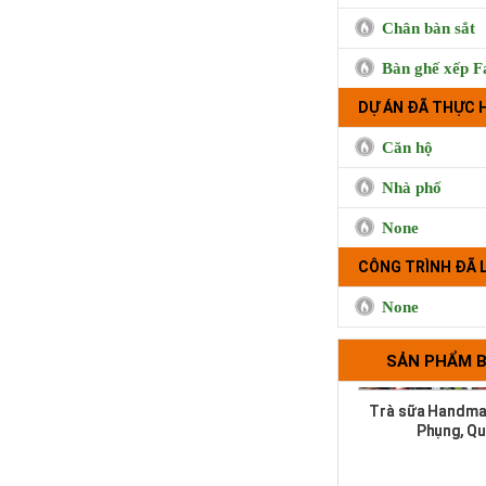
Chân bàn sắt
Bàn ghế xếp F
Cà phê Boong, 
DỰ ÁN ĐÃ THỰC 
Hưng, Qu
Căn hộ
Nhà phố
None
CÔNG TRÌNH ĐÃ 
None
SẢN PHẨM 
Trà sữa Handma
Phụng, Qu