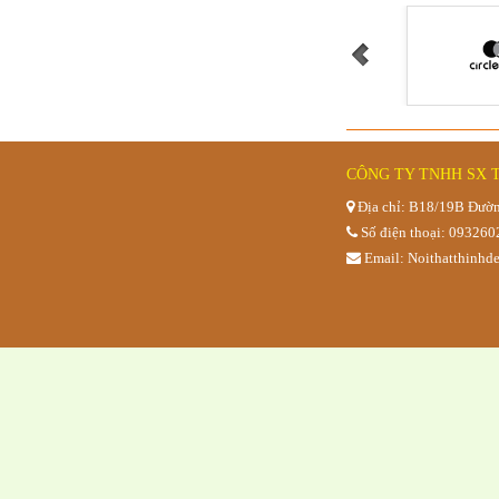
Bàn bệt 
CÔNG TY TNHH SX 
Địa chỉ: B18/19B Đườn
Số điện thoại: 09326
Email: Noithatthinh
GHẾ BỆT