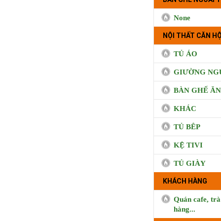
None
NỘI THẤT CĂN HỘ
TỦ ÁO
GIƯỜNG NG
BÀN GHẾ ĂN
KHÁC
TỦ BÊP
KỆ TIVI
TỦ GIÀY
KHÁCH HÀNG
Quán cafe, trà
hàng...