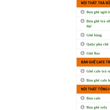
NỘI THẤT TRÀ SỮ
Bàn ghế ngồi b
Bàn ghế trà sữ
đại
Ghế băng
Quầy pha chế
Ghế Bar
BÀN GHẾ CAFE T
BUI CO
Ghế cafe trà s
Bàn ghế cafe h
NỘI THẤT TỔNG 
Bàn cafe
Bàn ghế sofa