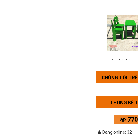
Bộ tựa lưng 
CHÚNG TÔI TR
THỐNG KÊ 
770
Đang online: 32
Bàn bệt kiể