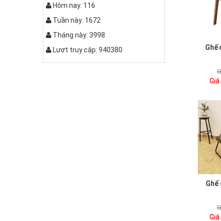
Hôm nay: 116
Tuần này: 1672
Tháng này: 3998
Ghế 
Lượt truy cập: 940380
Bàn bệt kiểu da báo
G
Giá
Ghế 
Bộ bàn ghế khung hộp
G
Giá