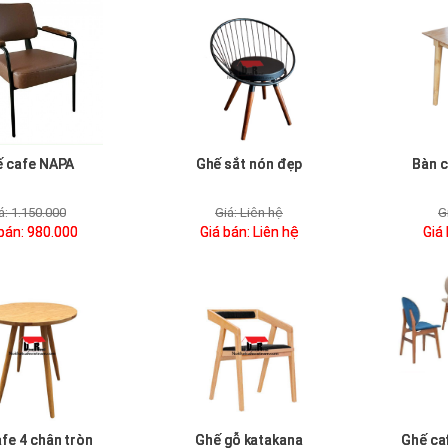
 cafe NAPA
Ghế sắt nón đẹp
Bàn c
á:
1.150.000
Giá:
Liên hệ
G
 bán:
980.000
Giá bán:
Liên hệ
Giá
fe 4 chân tròn
Ghế gỗ katakana
Ghế caf