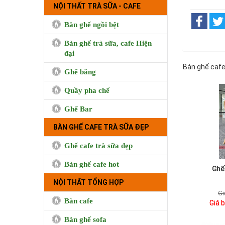
NỘI THẤT TRÀ SỮA - CAFE
Bàn ghế ngồi bệt
Bàn ghế trà sữa, cafe Hiện
đại
Bàn ghế cafe
Ghế băng
Quầy pha chế
Ghế Bar
BÀN GHẾ CAFE TRÀ SỮA ĐẸP
Ghế cafe trà sữa đẹp
Bàn ghế cafe hot
Ghế
NỘI THẤT TỔNG HỢP
Gi
Bàn cafe
Giá 
BUI COFFEE
Bàn ghế sofa