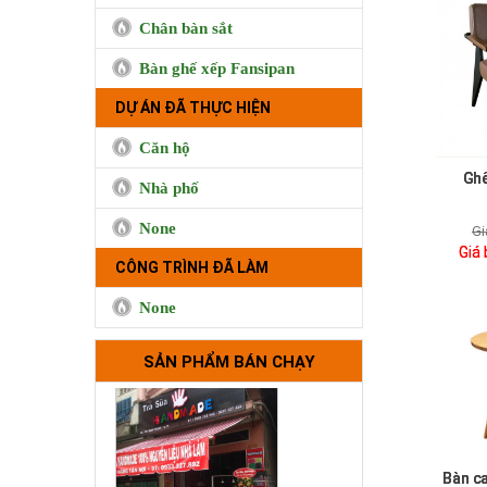
Chân bàn sắt
Bàn ghế xếp Fansipan
DỰ ÁN ĐÃ THỰC HIỆN
Căn hộ
Ghế
Nhà phố
None
Gi
Cà phê Boong, 50 Lê Quốc
Giá
CÔNG TRÌNH ĐÃ LÀM
Hưng, Quận 4
None
SẢN PHẨM BÁN CHẠY
Bàn ca