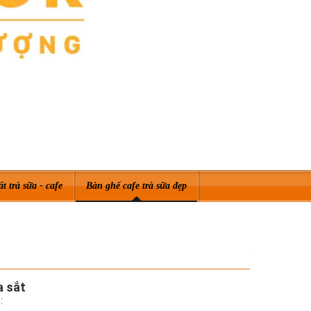
ất trà sữa - cafe
Bàn ghế cafe trà sữa đẹp
a sắt
: