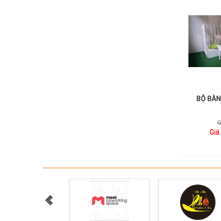
BỘ BÀN
QUẤY CHỮ L
G
Giá