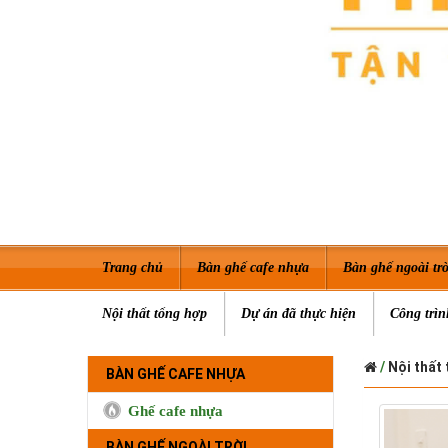
Trang chủ
Bàn ghế cafe nhựa
Bàn ghế ngoài trờ
Nội thất tổng hợp
Dự án đã thực hiện
Công trìn
/
Nội thất 
BÀN GHẾ CAFE NHỰA
Ghế cafe nhựa
BÀN GHẾ NGOÀI TRỜI