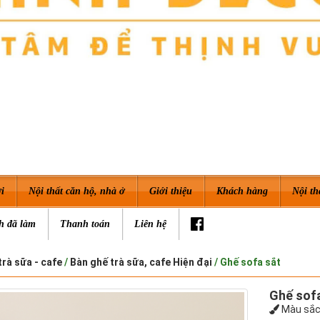
i
Nội thất căn hộ, nhà ở
Giới thiệu
Khách hàng
Nội th
h đã làm
Thanh toán
Liên hệ
trà sữa - cafe
/
Bàn ghế trà sữa, cafe Hiện đại
/ Ghế sofa sắt
Ghế sof
Màu sắc