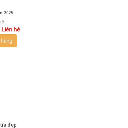
m: 3025
hệ
:
Liên hệ
 hàng
sữa đẹp