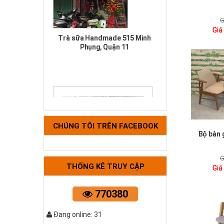
G
Trà sữa Handmade 515 Minh
Giá
Phụng, Quận 11
CHÚNG TÔI TRÊN FACEBOOK
Bộ bàn 
Bộ tựa lưng xanh cốm
G
THỐNG KÊ TRUY CẬP
Giá
770380
Đang online: 31