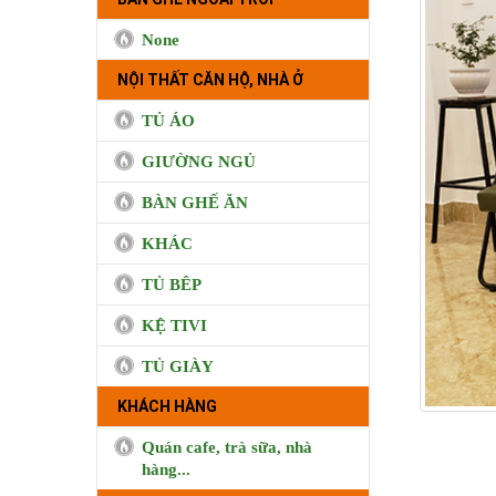
None
NỘI THẤT CĂN HỘ, NHÀ Ở
TỦ ÁO
GIƯỜNG NGỦ
BÀN GHẾ ĂN
KHÁC
TỦ BÊP
KỆ TIVI
TỦ GIÀY
KHÁCH HÀNG
Quán cafe, trà sữa, nhà
hàng...