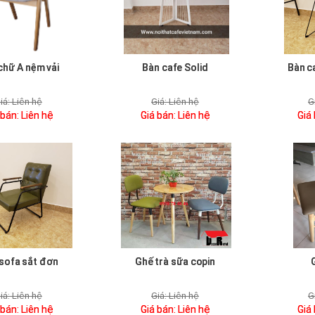
chữ A nệm vải
Bàn cafe Solid
Bàn c
iá:
Liên hệ
Giá:
Liên hệ
G
 bán:
Liên hệ
Giá bán:
Liên hệ
Giá
sofa sắt đơn
Ghế trà sữa copin
iá:
Liên hệ
Giá:
Liên hệ
G
 bán:
Liên hệ
Giá bán:
Liên hệ
Giá