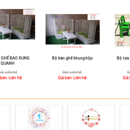
 GHẾ BAO XUNG
Bộ bàn ghế khung hộp
Bộ tựa
QUANH
iá:
Liên hệ
Giá:
Liên hệ
G
 bán:
Liên hệ
Giá bán:
Liên hệ
Giá