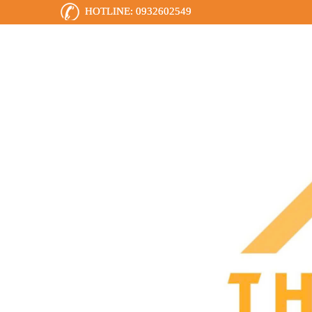
HOTLINE:
0932602549