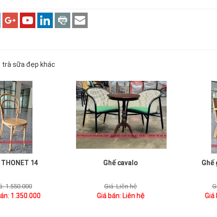
 trà sữa đẹp khác
 THONET 14
Ghế cavalo
Ghế 
á:
1.550.000
Giá:
Liên hệ
G
bán:
1.350.000
Giá bán:
Liên hệ
Giá