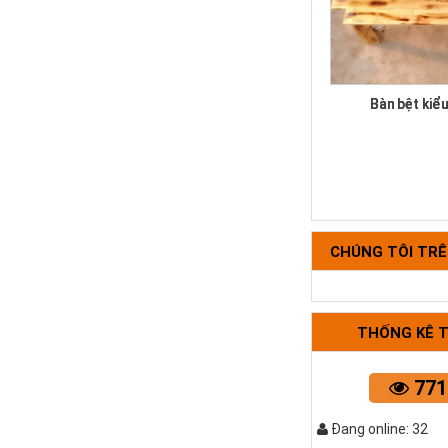
Bàn bệt kiể
CHÚNG TÔI TR
THỐNG KÊ 
Bộ bàn ghế k
771
Đang online: 32