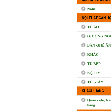
None
NỘI THẤT CĂN HỘ
TỦ ÁO
GIƯỜNG NG
BÀN GHẾ ĂN
KHÁC
TỦ BÊP
KỆ TIVI
TỦ GIÀY
BUI CO
KHÁCH HÀNG
Quán cafe, trà
hàng...