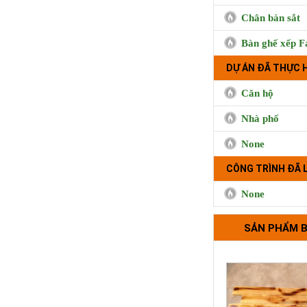
Phụng, Qu
Chân bàn sắt
Bàn ghế xếp F
DỰ ÁN ĐÃ THỰC 
Căn hộ
Nhà phố
None
CÔNG TRÌNH ĐÃ 
Bộ tựa lưng 
None
SẢN PHẨM 