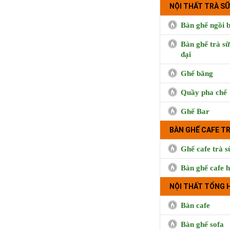
NỘI THẤT TRÀ SỮ
Bàn ghế ngồi b
Bàn ghế trà sữ
đại
Ghế băng
Cà phê Boong, 
Quầy pha chế
Hưng, Qu
Ghế Bar
BÀN GHẾ CAFE T
Ghế cafe trà s
Bàn ghế cafe h
NỘI THẤT TỔNG 
Bàn cafe
Bàn ghế sofa
Trà sữa Handma