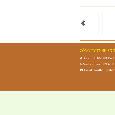
GHẾ BỆT
CÔNG TY TNHH SX 
Địa chỉ: B18/19B Đườn
Số điện thoại: 09326
Email: Noithatthinh
GHẾ BỆT TỰA