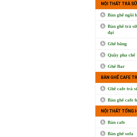
NỘI THẤT TRÀ SỮ
Bàn ghế ngồi b
Bàn ghế trà sữ
đại
Ghế băng
Quầy pha chế
Ghế Bar
Cà phê Boong, 
Hưng, Qu
BÀN GHẾ CAFE T
Ghế cafe trà s
Bàn ghế cafe h
NỘI THẤT TỔNG 
Bàn cafe
Bàn ghế sofa