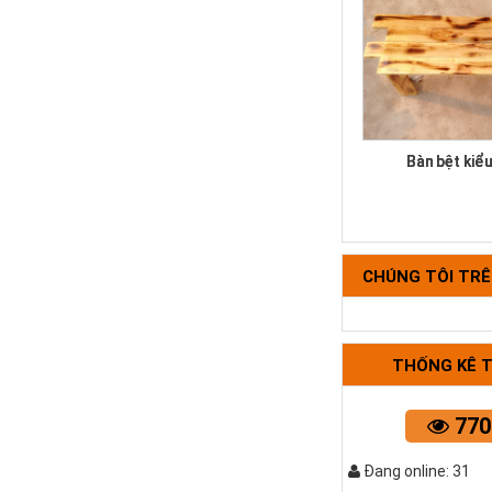
Bàn bệt kiể
CHÚNG TÔI TR
THỐNG KÊ 
770
Bộ bàn ghế k
Đang online: 31