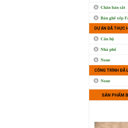
Chân bàn sắt
Trà sữa Handma
Phụng, Qu
Bàn ghế xếp F
DỰ ÁN ĐÃ THỰC 
Căn hộ
Nhà phố
None
CÔNG TRÌNH ĐÃ 
None
Bộ tựa lưng 
SẢN PHẨM 