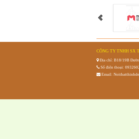
GHẾ BỆT
CÔNG TY TNHH SX 
Địa chỉ: B18/19B Đườn
Số điện thoại: 09326
Email: Noithatthinh
GHẾ BỆT TỰA