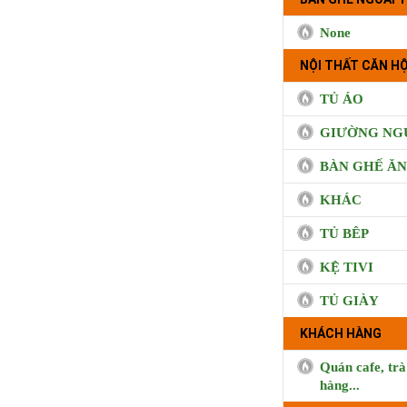
None
NỘI THẤT CĂN HỘ
TỦ ÁO
GIƯỜNG NG
BÀN GHẾ ĂN
KHÁC
TỦ BÊP
KỆ TIVI
TỦ GIÀY
KHÁCH HÀNG
BUI CO
Quán cafe, trà
hàng...