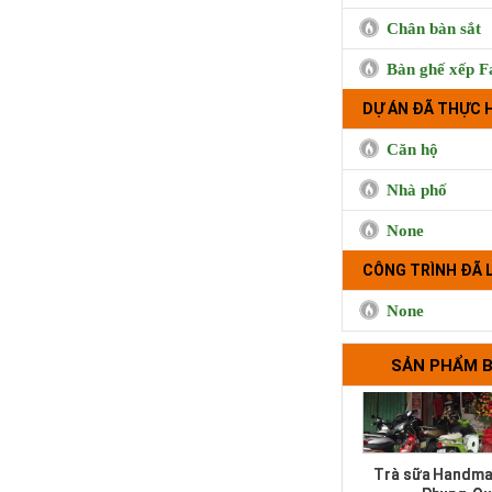
Chân bàn sắt
Bàn ghế xếp F
DỰ ÁN ĐÃ THỰC 
Căn hộ
Cà phê Boong, 
Hưng, Qu
Nhà phố
None
CÔNG TRÌNH ĐÃ 
None
SẢN PHẨM 
Trà sữa Handma
Phụng, Qu