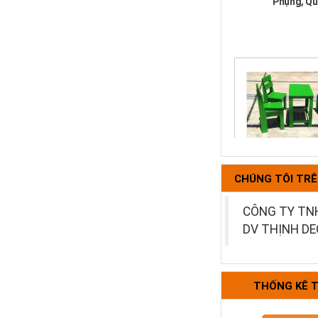
Bộ tựa lưng 
CHÚNG TÔI TR
CÔNG TY TN
DV THỊNH D
THỐNG KÊ 