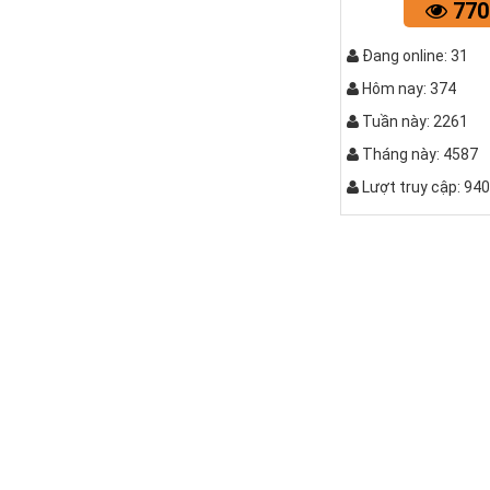
770
Bàn bệt kiể
Đang online: 31
Hôm nay: 374
Tuần này: 2261
Tháng này: 4587
Lượt truy cập: 94
Bộ bàn ghế k