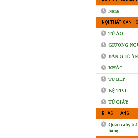
None
NỘI THẤT CĂN HỘ
TỦ ÁO
GIƯỜNG NG
BÀN GHẾ ĂN
KHÁC
TỦ BÊP
KỆ TIVI
TỦ GIÀY
KHÁCH HÀNG
Quán cafe, trà
hàng...