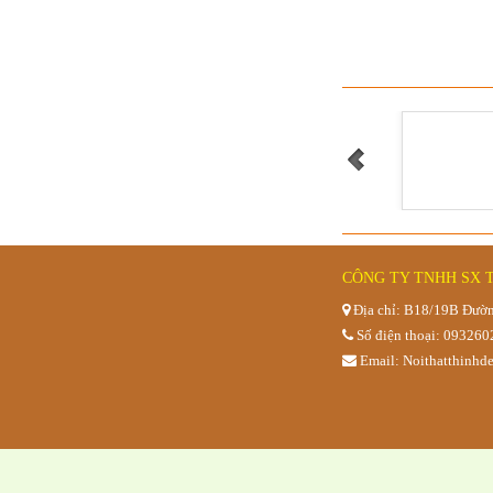
Bộ bar gỗ 
CÔNG TY TNHH SX 
Địa chỉ: B18/19B Đườn
Số điện thoại: 09326
Email: Noithatthinh