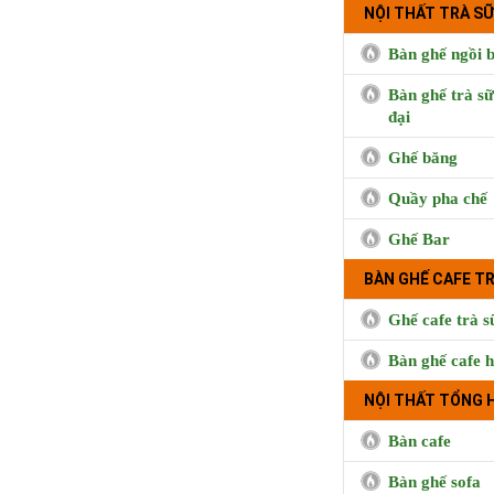
NỘI THẤT TRÀ SỮ
Bàn ghế ngồi b
Bàn ghế trà sữ
đại
Ghế băng
Quầy pha chế
Ghế Bar
BÀN GHẾ CAFE T
Ghế cafe trà s
BUI CO
Bàn ghế cafe h
NỘI THẤT TỔNG 
Bàn cafe
Bàn ghế sofa