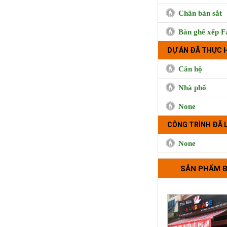
Chân bàn sắt
Bàn ghế xếp F
DỰ ÁN ĐÃ THỰC 
Căn hộ
Nhà phố
None
CÔNG TRÌNH ĐÃ 
Cà phê Boong, 
Hưng, Qu
None
SẢN PHẨM 