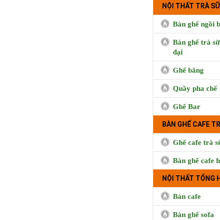
NỘI THẤT TRÀ SỮ
Bàn ghế ngồi b
Bàn ghế trà sữ
đại
Ghế băng
Quầy pha chế
Ghế Bar
BÀN GHẾ CAFE T
Ghế cafe trà s
Bàn ghế cafe h
NỘI THẤT TỔNG 
Bàn cafe
Bàn ghế sofa
BUI CO