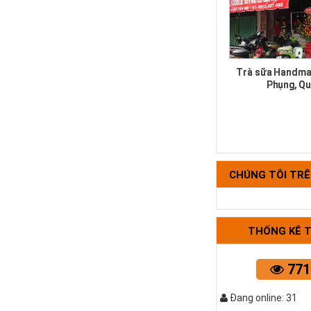
Trà sữa Handma
Phụng, Qu
CHÚNG TÔI TR
THỐNG KÊ 
Bộ tựa lưng 
771
Đang online: 31