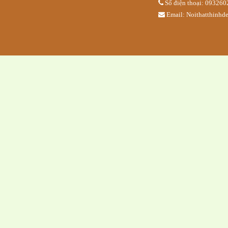
Số điện thoại: 09326
Email: Noithatthinh
Quầy pha 
Bàn trà sữa x