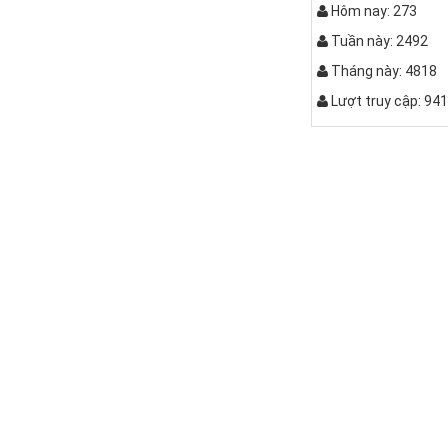
Hôm nay: 273
Tuần này: 2492
Tháng này: 4818
Lượt truy cập: 94
Bàn bệt kiể
Bộ bàn ghế k