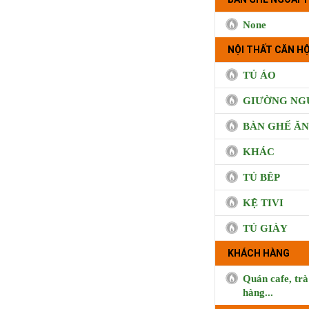
None
NỘI THẤT CĂN HỘ
TỦ ÁO
GIƯỜNG NG
BÀN GHẾ ĂN
KHÁC
TỦ BÊP
KỆ TIVI
TỦ GIÀY
KHÁCH HÀNG
Quán cafe, trà
hàng...