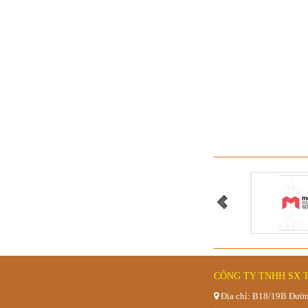
Quầy pha 
Bàn trà sữ
CÔNG TY TNHH SX 
Địa chỉ: B18/19B Đườn